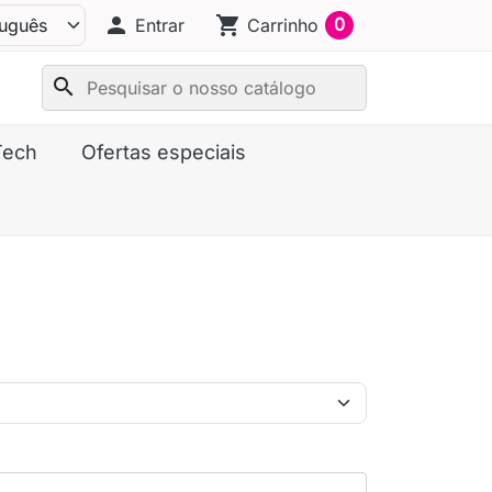
person
shopping_cart
0
Entrar
Carrinho
search
Tech
Ofertas especiais