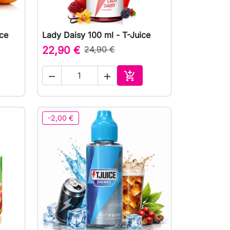
ice
Lady Daisy 100 ml - T-Juice

Vista rápida
22,90 €
24,90 €



ionar ao carrinho
Adicionar ao carrinho
-2,00 €