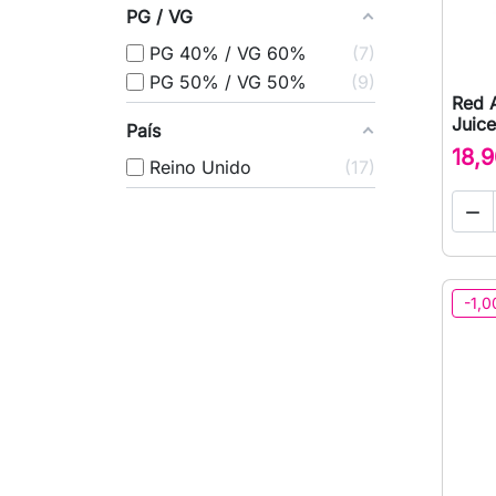
PG / VG
PG 40% / VG 60%
7
PG 50% / VG 50%
9
Red A
Juice
País
18,9
Reino Unido
17

-1,0