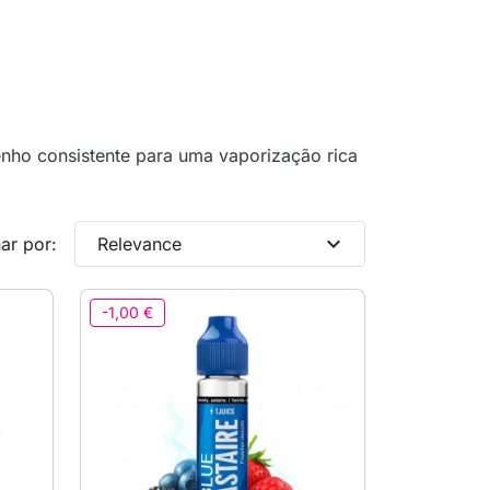
enho consistente para uma vaporização rica
expand_more
ar por:
Relevance
-1,00 €