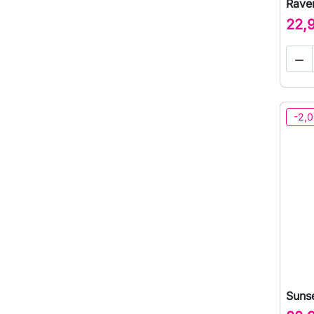
Raven
22,

-2,0
Sunse