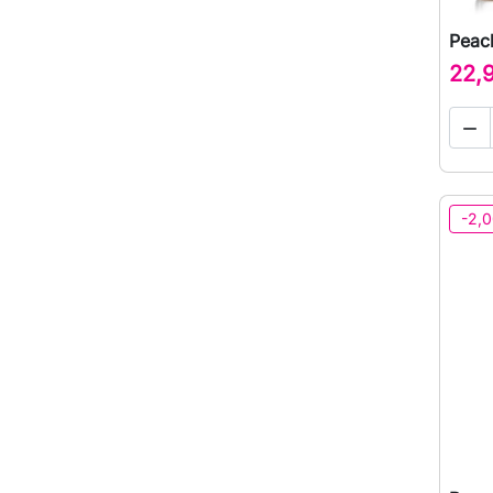
Peach
22,

-2,0