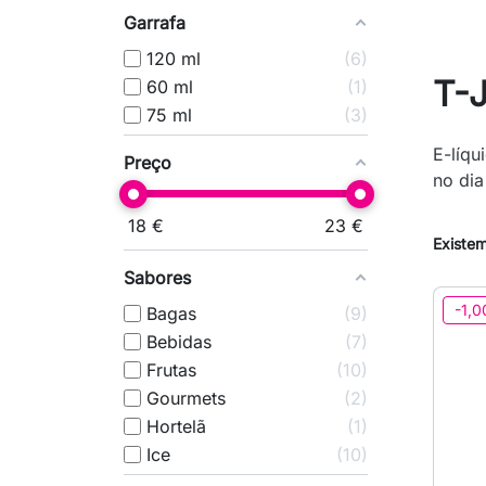
Garrafa
120 ml
6
T-
60 ml
1
75 ml
3
E-líqu
Preço
no dia
18
€
23
€
Existem
Sabores
-1,0
Bagas
9
Bebidas
7
Frutas
10
Gourmets
2
Hortelã
1
Ice
10