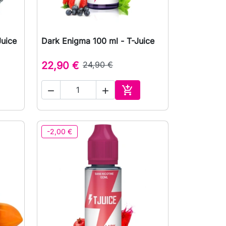
Juice
Dark Enigma 100 ml - T-Juice

Vista rápida
22,90 €
24,90 €



ionar ao carrinho
Adicionar ao carrinho
-2,00 €