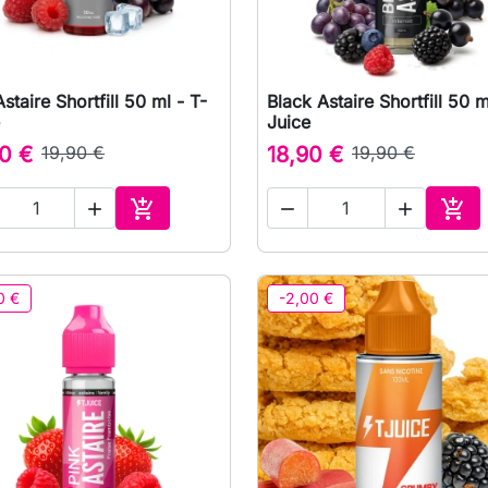
staire Shortfill 50 ml - T-
Black Astaire Shortfill 50 m

Vista rápida

Vista rápida
Juice
0 €
19,90 €
18,90 €
19,90 €





Adicionar ao carrinho
Adic
0 €
-2,00 €