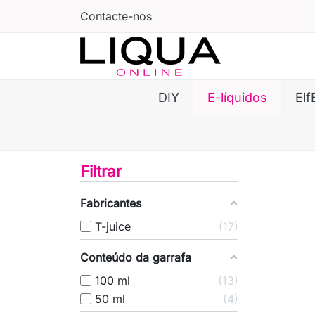
Contacte-nos
DIY
E-líquidos
Elf
Filtrar
Fabricantes
T-juice
17
Conteúdo da garrafa
100 ml
13
50 ml
4