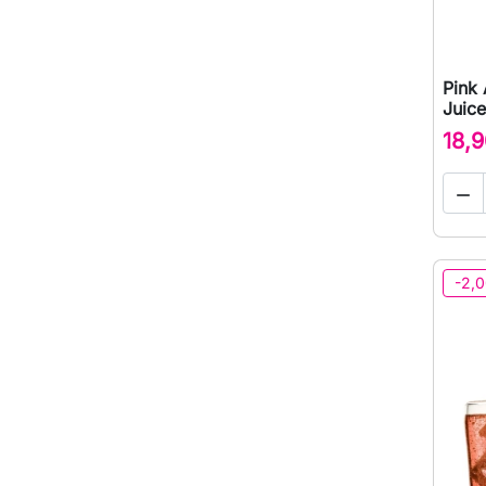
Pink 
Juice
18,9

-2,0