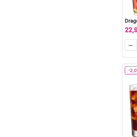
Drag
22,

-2,0