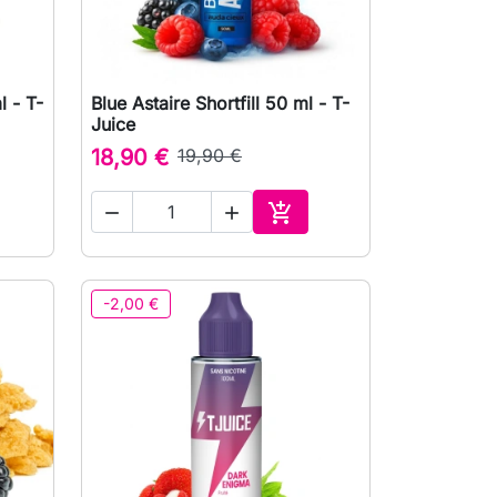
l - T-
Blue Astaire Shortfill 50 ml - T-

Vista rápida
Juice
18,90 €
19,90 €



ionar ao carrinho
Adicionar ao carrinho
-2,00 €