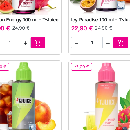
on Energy 100 ml - T-Juice
Icy Paradise 100 ml - T-Ju

Vista rápida

Vista rápida
90 €
24,90 €
22,90 €
24,90 €





Adicionar ao carrinho
Adic
0 €
-2,00 €