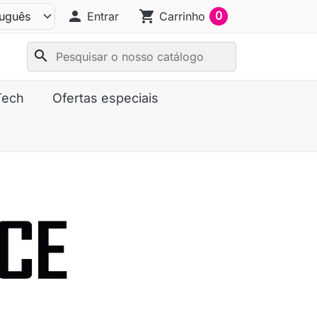
person
shopping_cart
0
Entrar
Carrinho
search
Tech
Ofertas especiais