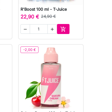
R'Boost 100 ml - T-Juice

Vista rápida
22,90 €
24,90 €



ionar ao carrinho
Adicionar ao carrinho
-2,00 €