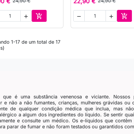
90 €
24,90 €
22,90 €
24,90 €





Adicionar ao carrinho
Adic
ndo 1-17 de um total de 17
(s)
, que é uma substância venenosa e viciante. Nossos 
 e não a não fumantes, crianças, mulheres grávidas ou
nte de qualquer condição médica que inclua, mas não 
érgico a algum dos ingredientes do líquido. Se sentir quais
tamente e consulte um médico. Os e-líquidos que contêm
ra parar de fumar e não foram testados ou garantidos como