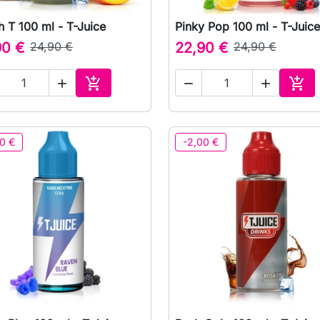
 T 100 ml - T-Juice
Pinky Pop 100 ml - T-Juice

Vista rápida

Vista rápida
90 €
24,90 €
22,90 €
24,90 €





Adicionar ao carrinho
Adic
0 €
-2,00 €