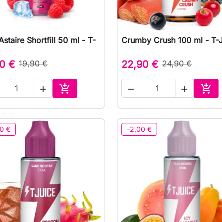
Astaire Shortfill 50 ml - T-
Crumby Crush 100 ml - T-

Vista rápida

Vista rápida
0 €
19,90 €
22,90 €
24,90 €





Adicionar ao carrinho
Adic
0 €
-2,00 €