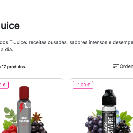
Juice
idos T-Juice: receitas ousadas, sabores intensos e desemp
 a dia.
sort
Orden
 17 produtos.
0 €
-1,00 €