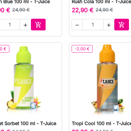
 Blue 100 ml - T-Juice
Rush Cola 100 ml - T-Juice

Vista rápida

Vista rápida
90 €
24,90 €
22,90 €
24,90 €





Adicionar ao carrinho
Adic
0 €
-2,00 €
t Sorbet 100 ml - T-Juice
Tropi Cool 100 ml - T-Juic

Vista rápida

Vista rápida