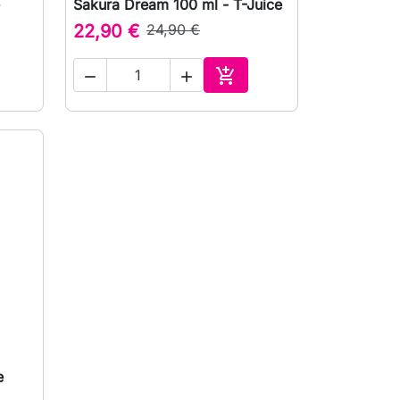
Sakura Dream 100 ml - T-Juice

Vista rápida
22,90 €
24,90 €



ionar ao carrinho
Adicionar ao carrinho
e