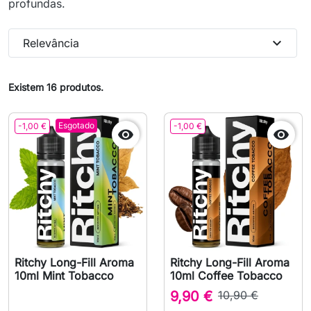
profundas.
expand_more
Relevância
Existem 16 produtos.
Esgotado
-1,00 €
-1,00 €


Ritchy Long-Fill Aroma
Ritchy Long-Fill Aroma
10ml Mint Tobacco
10ml Coffee Tobacco
9,90 €
10,90 €