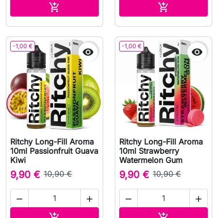
Adicionar ao carrinho
Adicionar ao 


-1,00 €
-1,00 €


Ritchy Long-Fill Aroma
Ritchy Long-Fill Aroma
10ml Passionfruit Guava
10ml Strawberry
Kiwi
Watermelon Gum
9,90 €
10,90 €
9,90 €
10,90 €




Adicionar ao carrinho
Adicionar ao 

