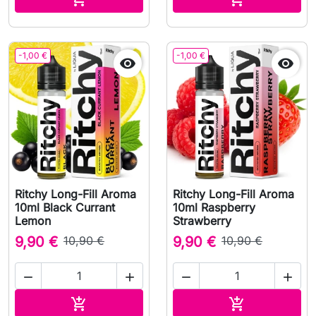
-1,00 €
-1,00 €


Ritchy Long-Fill Aroma
Ritchy Long-Fill Aroma
10ml Black Currant
10ml Raspberry
Lemon
Strawberry
9,90 €
10,90 €
9,90 €
10,90 €




Adicionar ao carrinho
Adicionar ao 

