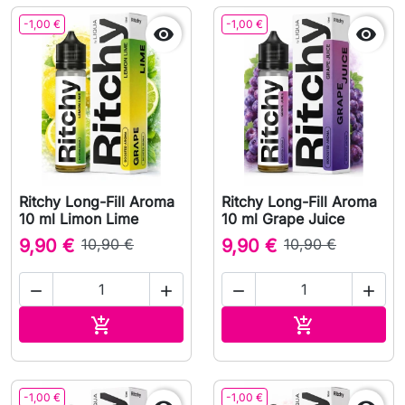
-1,00 €
-1,00 €


Ritchy Long-Fill Aroma
Ritchy Long-Fill Aroma
10 ml Limon Lime
10 ml Grape Juice
9,90 €
10,90 €
9,90 €
10,90 €




Adicionar ao carrinho
Adicionar ao 


-1,00 €
-1,00 €