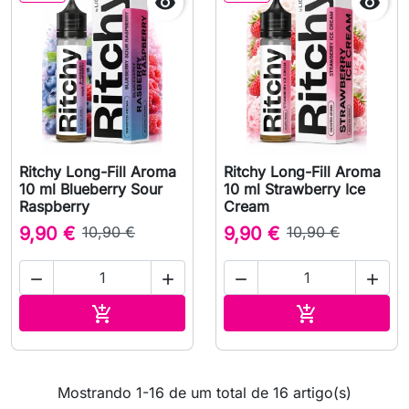


Ritchy Long-Fill Aroma
Ritchy Long-Fill Aroma
10 ml Blueberry Sour
10 ml Strawberry Ice
Raspberry
Cream
9,90 €
10,90 €
9,90 €
10,90 €




Adicionar ao carrinho
Adicionar ao 


Mostrando 1-16 de um total de 16 artigo(s)