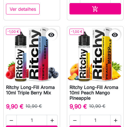
Adicionar ao 

Ver detalhes
-1,00 €
-1,00 €


Ritchy Long-Fill Aroma
Ritchy Long-Fill Aroma
10ml Triple Berry Mix
10ml Peach Mango
Pineapple
9,90 €
10,90 €
9,90 €
10,90 €



