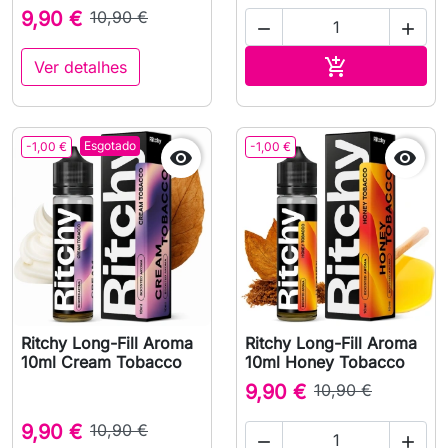
9,90 €
10,90 €


Adicionar ao 

Ver detalhes
Esgotado
-1,00 €
-1,00 €


Ritchy Long-Fill Aroma
Ritchy Long-Fill Aroma
10ml Cream Tobacco
10ml Honey Tobacco
9,90 €
10,90 €
9,90 €
10,90 €

