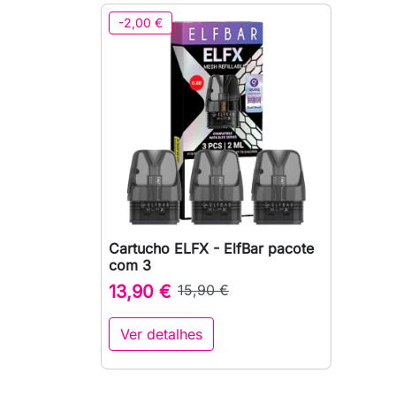
-2,00 €
Cartucho ELFX - ElfBar pacote

Vista rápida
com 3
13,90 €
15,90 €
Ver detalhes