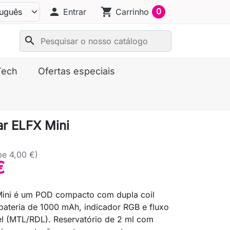
person
shopping_cart
0
Entrar
Carrinho
search
Tech
Ofertas especiais
ar ELFX Mini
pe 4,00 €)
€
Mini é um POD compacto com dupla coil
ateria de 1000 mAh, indicador RGB e fluxo
el (MTL/RDL). Reservatório de 2 ml com