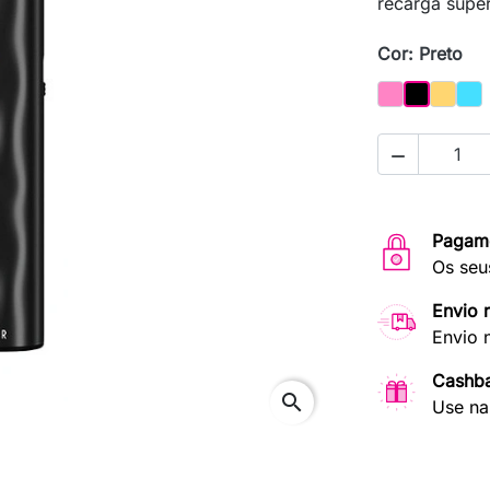
recarga supe
Cor: Preto
Rosa
Gold
Oce
Preto

Pagam
Os seu
Envio 
Envio 
Cashb
search
Use na