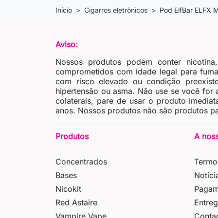
Início
Cigarros eletrônicos
Pod ElfBar ELFX M
Aviso:
Nossos produtos podem conter nicotina
comprometidos com idade legal para fumar
com risco elevado ou condição preexiste
hipertensão ou asma. Não use se você for al
colaterais, pare de usar o produto imedia
anos. Nossos produtos não são produtos pa
Produtos
A nos
Concentrados
Termo
Bases
Notíci
Nicokit
Pagam
Red Astaire
Entre
Vampire Vape
Conta