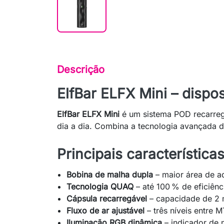
Descrição
ElfBar ELFX Mini – disp
ElfBar ELFX Mini
é um sistema POD recarreg
dia a dia. Combina a tecnologia avançada d
Principais características
Bobina de malha dupla
– maior área de aq
Tecnologia QUAQ
– até 100 % de eficiên
Cápsula recarregável
– capacidade de 2 m
Fluxo de ar ajustável
– três níveis entre 
Iluminação RGB dinâmica
– indicador de n