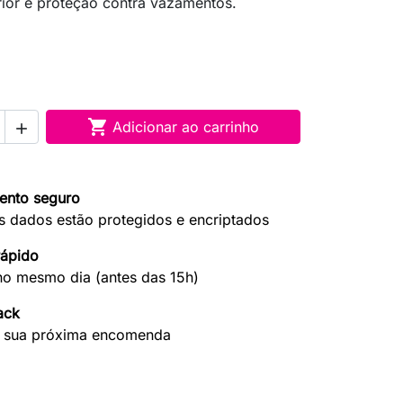
rior e proteção contra vazamentos.
an

Adicionar ao carrinho

ento seguro
s dados estão protegidos e encriptados
rápido
no mesmo dia (antes das 15h)
ack
 sua próxima encomenda