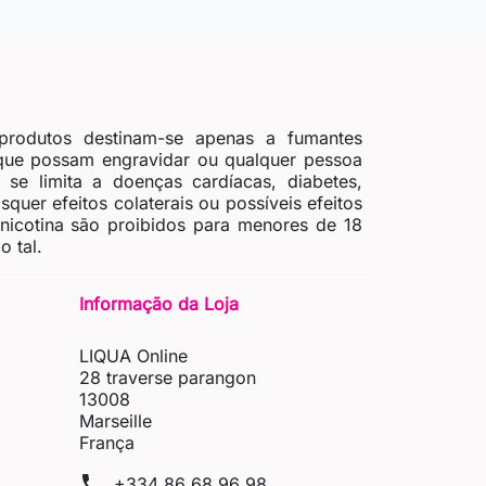
produtos destinam-se apenas a fumantes
 que possam engravidar ou qualquer pessoa
se limita a doenças cardíacas, diabetes,
quer efeitos colaterais ou possíveis efeitos
 nicotina são proibidos para menores de 18
 tal.
Informação da Loja
LIQUA Online
28 traverse parangon
13008
Marseille
França
phone
+334 86 68 96 98