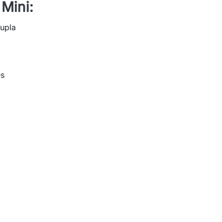
Mini:
upla
es