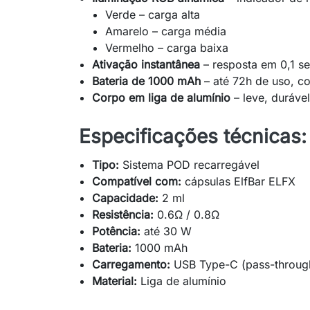
Verde – carga alta
Amarelo – carga média
Vermelho – carga baixa
Ativação instantânea
– resposta em 0,1 s
Bateria de 1000 mAh
– até 72h de uso, c
Corpo em liga de alumínio
– leve, duráve
Especificações técnicas:
Tipo:
Sistema POD recarregável
Compatível com:
cápsulas ElfBar ELFX
Capacidade:
2 ml
Resistência:
0.6Ω / 0.8Ω
Potência:
até 30 W
Bateria:
1000 mAh
Carregamento:
USB Type-C (pass-throug
Material:
Liga de alumínio