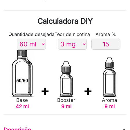
Calculadora DIY
Quantidade desejada
Teor de nicotina
Aroma %
Base
Booster
Aroma
42 ml
9 ml
9 ml
Descrição