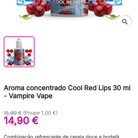
search
Aroma concentrado Cool Red Lips 30 ml
- Vampire Vape
15,90 €
(Poupe 1,00 €)
14,90 €
Combinação refrescante de cereja doce e hortelã