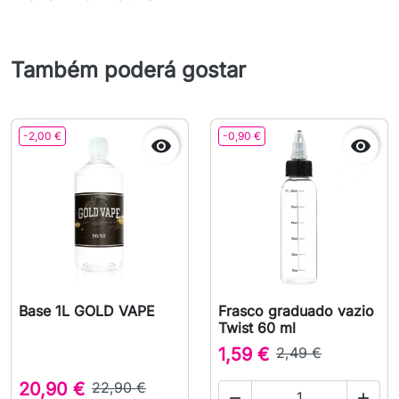
Também poderá gostar
-2,00 €
-0,90 €


Base 1L GOLD VAPE
Frasco graduado vazio
Twist 60 ml
1,59 €
2,49 €
20,90 €
22,90 €

