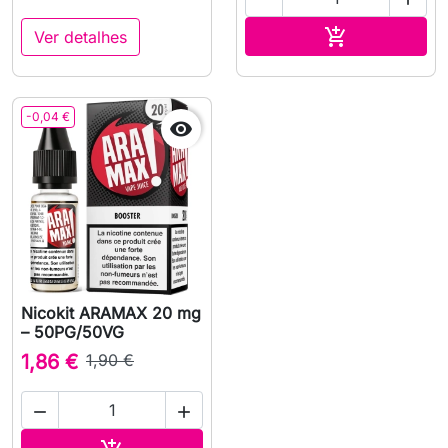
Adicionar ao 

Ver detalhes
-0,04 €

Nicokit ARAMAX 20 mg
– 50PG/50VG
1,86 €
1,90 €


Adicionar ao carrinho