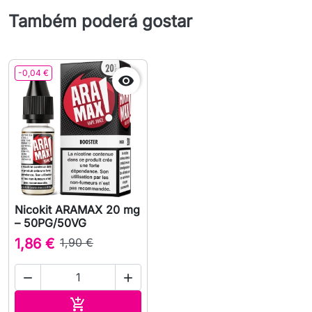
Também poderá gostar
-0,04 €

Nicokit ARAMAX 20 mg
– 50PG/50VG
1,86 €
1,90 €


Adicionar ao carrinho
