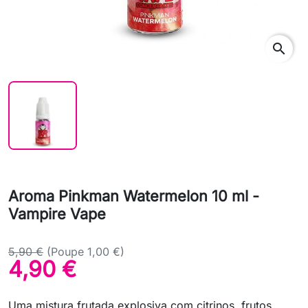
search
Aroma Pinkman Watermelon 10 ml -
Vampire Vape
5,90 €
(Poupe 1,00 €)
4,90 €
Uma mistura frutada explosiva com citrinos, frutos