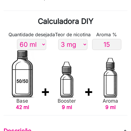
Calculadora DIY
Quantidade desejada
Teor de nicotina
Aroma %
Base
Booster
Aroma
42 ml
9 ml
9 ml
Descrição