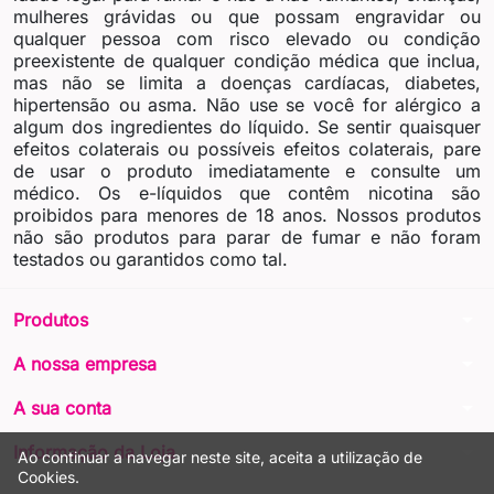
mulheres grávidas ou que possam engravidar ou
qualquer pessoa com risco elevado ou condição
preexistente de qualquer condição médica que inclua,
mas não se limita a doenças cardíacas, diabetes,
hipertensão ou asma. Não use se você for alérgico a
algum dos ingredientes do líquido. Se sentir quaisquer
efeitos colaterais ou possíveis efeitos colaterais, pare
de usar o produto imediatamente e consulte um
médico. Os e-líquidos que contêm nicotina são
proibidos para menores de 18 anos. Nossos produtos
não são produtos para parar de fumar e não foram
testados ou garantidos como tal.
arrow_drop_down
Produtos
arrow_drop_down
A nossa empresa
arrow_drop_down
A sua conta
arrow_drop_down
Informação da Loja
Ao continuar a navegar neste site, aceita a utilização de
Cookies.