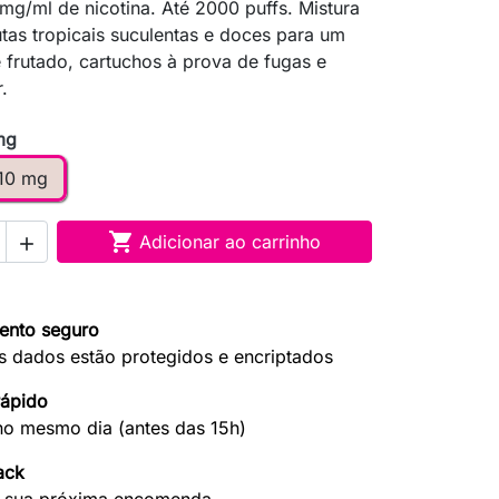
g/ml de nicotina. Até 2000 puffs. Mistura
utas tropicais suculentas e doces para um
 frutado, cartuchos à prova de fugas e
.
mg
10 mg

Adicionar ao carrinho

ento seguro
s dados estão protegidos e encriptados
rápido
no mesmo dia (antes das 15h)
ack