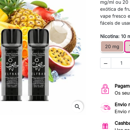
mg/ml ou 20 m
exótica de fr
vape fresco e
fáceis de usar
Next
Nicotina: 10 
20 mg

Pagam
Os seu
Envio 
search
Envio 
Cashb