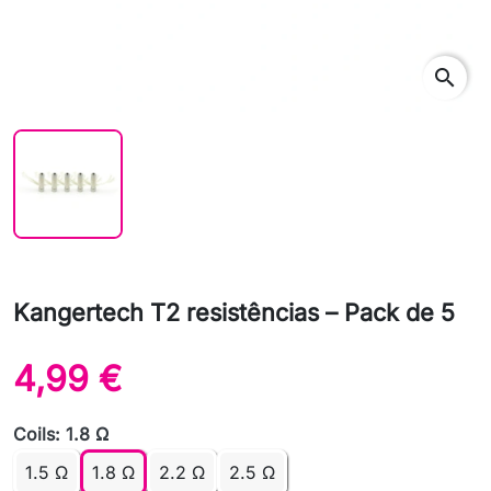
search
Kangertech T2 resistências – Pack de 5
4,99 €
Coils: 1.8 Ω
1.5 Ω
1.8 Ω
2.2 Ω
2.5 Ω