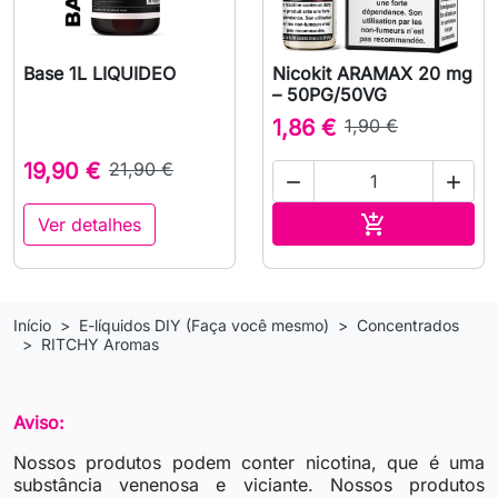
Base 1L LIQUIDEO
Nicokit ARAMAX 20 mg
– 50PG/50VG
1,86 €
1,90 €
19,90 €
21,90 €


Adicionar ao 

Ver detalhes
Início
E-líquidos DIY (Faça você mesmo)
Concentrados
RITCHY Aromas
Aviso:
Nossos produtos podem conter nicotina, que é uma
substância venenosa e viciante. Nossos produtos