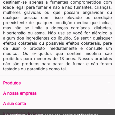
destinam-se apenas a fumantes comprometidos com
idade legal para fumar e não a não fumantes, crianças,
mulheres grávidas ou que possam engravidar ou
qualquer pessoa com risco elevado ou condição
preexistente de qualquer condição médica que inclua,
mas não se limita a doenças cardíacas, diabetes,
hipertensão ou asma. Não use se você for alérgico a
algum dos ingredientes do líquido. Se sentir quaisquer
efeitos colaterais ou possíveis efeitos colaterais, pare
de usar o produto imediatamente e consulte um
médico. Os e-líquidos que contêm nicotina são
proibidos para menores de 18 anos. Nossos produtos
não são produtos para parar de fumar e não foram
testados ou garantidos como tal.
arrow_drop_down
Produtos
arrow_drop_down
A nossa empresa
arrow_drop_down
A sua conta
arrow_drop_down
Informação da Loja
Ao continuar a navegar neste site, aceita a utilização de