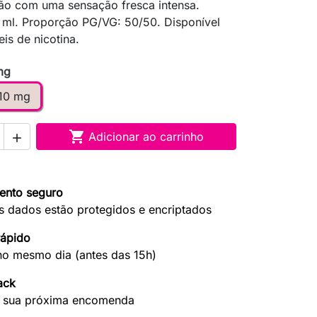
gão com uma sensação fresca intensa.
 ml. Proporção PG/VG: 50/50. Disponível
eis de nicotina.
mg
10 mg

Adicionar ao carrinho

ento seguro
s dados estão protegidos e encriptados
rápido
no mesmo dia (antes das 15h)
ack
 sua próxima encomenda