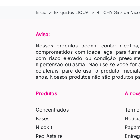
Início
E-líquidos LIQUA
RITCHY Sais de Nico
Aviso:
Nossos produtos podem conter nicotina
comprometidos com idade legal para fumar
com risco elevado ou condição preexiste
hipertensão ou asma. Não use se você for al
colaterais, pare de usar o produto imedia
anos. Nossos produtos não são produtos pa
Produtos
A nos
Concentrados
Termo
Bases
Notíci
Nicokit
Pagam
Red Astaire
Entre