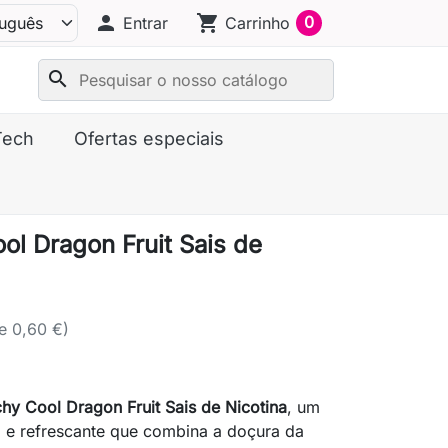
person
shopping_cart
0
Entrar
Carrinho
search
Tech
Ofertas especiais
ol Dragon Fruit Sais de
e 0,60 €)
chy Cool Dragon Fruit Sais de Nicotina
, um
o e refrescante que combina a doçura da