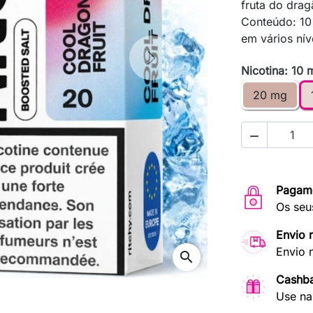
fruta do dra
Conteúdo: 10
em vários nív
Next
Nicotina: 10 
20 mg

Pagam
Os seu
Envio 
Envio 
search
Cashb
Use na