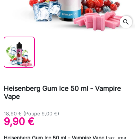
search
Heisenberg Gum Ice 50 ml - Vampire
Vape
18,90 €
(Poupe 9,00 €)
9,90 €
Heisenberg Gum Ice 50 ml – Vampire Vape
traz uma