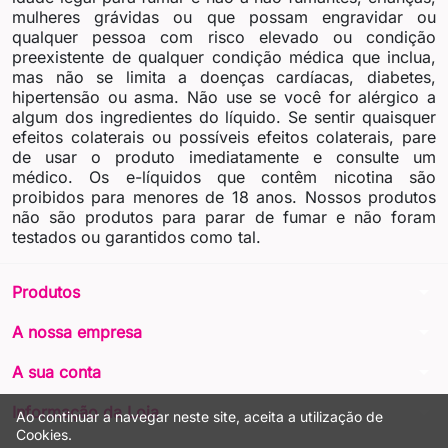
mulheres grávidas ou que possam engravidar ou
qualquer pessoa com risco elevado ou condição
preexistente de qualquer condição médica que inclua,
mas não se limita a doenças cardíacas, diabetes,
hipertensão ou asma. Não use se você for alérgico a
algum dos ingredientes do líquido. Se sentir quaisquer
efeitos colaterais ou possíveis efeitos colaterais, pare
de usar o produto imediatamente e consulte um
médico. Os e-líquidos que contêm nicotina são
proibidos para menores de 18 anos. Nossos produtos
não são produtos para parar de fumar e não foram
testados ou garantidos como tal.
arrow_drop_down
Produtos
arrow_drop_down
A nossa empresa
arrow_drop_down
A sua conta
arrow_drop_down
Informação da Loja
Ao continuar a navegar neste site, aceita a utilização de
Cookies.