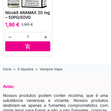
Nicokit ARAMAX 20 mg
– 50PG/50VG
1,86 €
1,90 €


Adicionar ao carrinho

Início
E-líquidos
Vampire Vape
Aviso:
Nossos produtos podem conter nicotina, que é uma
substância venenosa e viciante. Nossos produtos
destinam-se apenas a fumantes comprometidos com
idade legal para fumar e não a não fumantes, crianças,