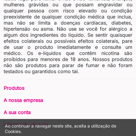
mulheres grávidas ou que possam engravidar ou
qualquer pessoa com risco elevado ou condição
preexistente de qualquer condição médica que inclua,
mas não se limita a doenças cardíacas, diabetes,
hipertensão ou asma. Não use se você for alérgico a
algum dos ingredientes do líquido. Se sentir quaisquer
efeitos colaterais ou possíveis efeitos colaterais, pare
de usar o produto imediatamente e consulte um
médico. Os e-líquidos que contêm nicotina são
proibidos para menores de 18 anos. Nossos produtos
não são produtos para parar de fumar e não foram
testados ou garantidos como tal.
arrow_drop_down
Produtos
arrow_drop_down
A nossa empresa
arrow_drop_down
A sua conta
arrow_drop_down
Informação da Loja
Ao continuar a navegar neste site, aceita a utilização de
Cookies.