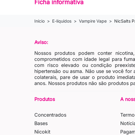
Ficha informativa
Início
E-líquidos
Vampire Vape
NicSalts 
Aviso:
Nossos produtos podem conter nicotina
comprometidos com idade legal para fumar
com risco elevado ou condição preexiste
hipertensão ou asma. Não use se você for al
colaterais, pare de usar o produto imedia
anos. Nossos produtos não são produtos pa
Produtos
A nos
Concentrados
Termo
Bases
Notíci
Nicokit
Pagam