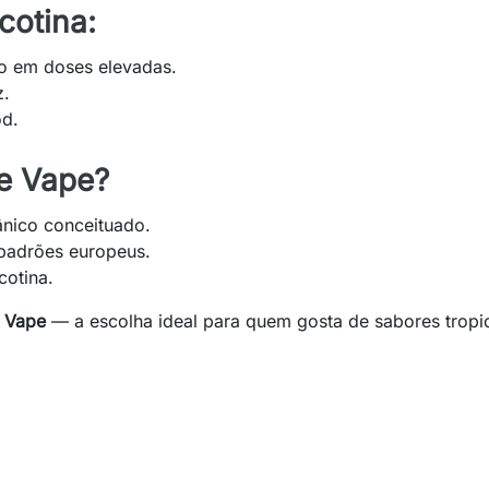
cotina:
o em doses elevadas.
z.
od.
e Vape?
ânico conceituado.
padrões europeus.
cotina.
e Vape
— a escolha ideal para quem gosta de sabores tropic