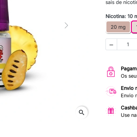
sais de nicot
Nicotina: 10 
20 mg
Next

Pagam
Os seu
Envio 
Envio 
Cashb
search
Use na