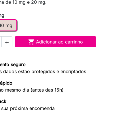
ina de 10 mg e 20 mg.
mg
10 mg

Adicionar ao carrinho

ento seguro
s dados estão protegidos e encriptados
rápido
no mesmo dia (antes das 15h)
ack
 sua próxima encomenda