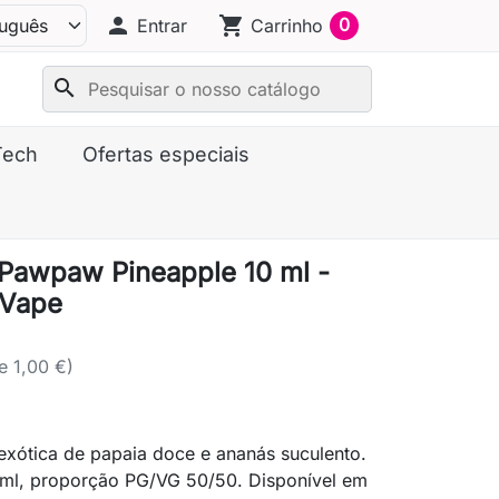
person
shopping_cart
0
Entrar
Carrinho
search
Tech
Ofertas especiais
 Pawpaw Pineapple 10 ml -
 Vape
e 1,00 €)
exótica de papaia doce e ananás suculento.
 ml, proporção PG/VG 50/50. Disponível em