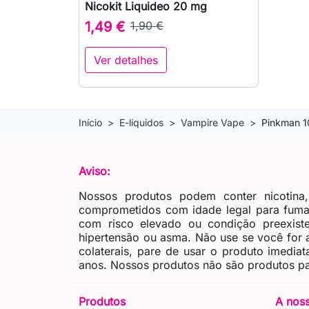
Nicokit Liquideo 20 mg

Vista rápida
1,49 €
1,90 €
Ver detalhes
Início
E-líquidos
Vampire Vape
Pinkman 1
Aviso:
Nossos produtos podem conter nicotina
comprometidos com idade legal para fumar
com risco elevado ou condição preexiste
hipertensão ou asma. Não use se você for al
colaterais, pare de usar o produto imedia
anos. Nossos produtos não são produtos pa
Produtos
A nos