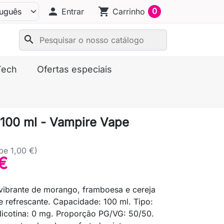
person
shopping_cart
0
Entrar
Carrinho
search
Tech
Ofertas especiais
100 ml - Vampire Vape
pe 1,00 €)
€
vibrante de morango, framboesa e cereja
 refrescante. Capacidade: 100 ml. Tipo:
Nicotina: 0 mg. Proporção PG/VG: 50/50.