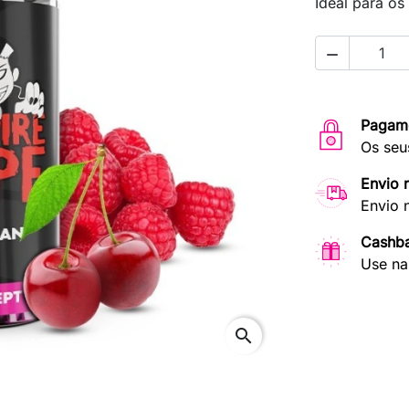
Ideal para os

Pagam
Os seu
Envio 
Envio 
Cashb
Use na
search