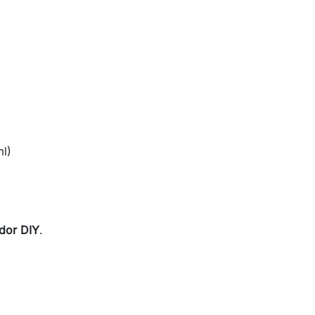
ml)
ador DIY
.