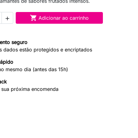
 amantes de sabores frutados intensos.

Adicionar ao carrinho

ento seguro
s dados estão protegidos e encriptados
rápido
no mesmo dia (antes das 15h)
ack
 sua próxima encomenda