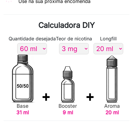
Use na sua próxima encomenda
Calculadora DIY
Quantidade desejada
Teor de nicotina
Longfill
Base
Booster
Aroma
31 ml
9 ml
20 ml