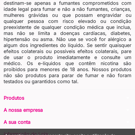
destinam-se apenas a fumantes comprometidos com
idade legal para fumar e não a não fumantes, crianças,
mulheres grávidas ou que possam engravidar ou
qualquer pessoa com risco elevado ou condição
preexistente de qualquer condição médica que inclua,
mas não se limita a doenças cardíacas, diabetes,
hipertensão ou asma. Não use se você for alérgico a
algum dos ingredientes do líquido. Se sentir quaisquer
efeitos colaterais ou possíveis efeitos colaterais, pare
de usar o produto imediatamente e consulte um
médico. Os e-líquidos que contêm nicotina são
proibidos para menores de 18 anos. Nossos produtos
não são produtos para parar de fumar e não foram
testados ou garantidos como tal.
arrow_drop_down
Produtos
arrow_drop_down
A nossa empresa
arrow_drop_down
A sua conta
arrow_drop_down
Informação da Loja